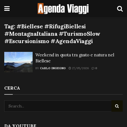
Tag:
#Biellese #RifugiBiellesi
#MontagnaItaliana #TurismoSlow
#Escursionismo #AgendaViaggi
Weekend in quota tra gusto e natura nel
Biellese
BY
CARLO INGEGNO
27/05/2026
0
CERCA
DA YOUTUBE