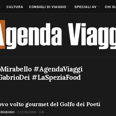
CULTURA
CONSIGLI DI VIAGGIO
SPECIALI AV
CHI S
Mirabello #AgendaViaggi
GabrioDei #LaSpeziaFood
ovo volto gourmet del Golfo dei Poeti
 INGEGNO
17/05/2026
0