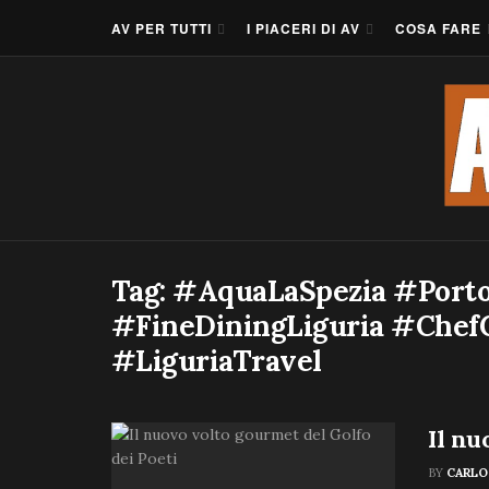
AV PER TUTTI
I PIACERI DI AV
COSA FARE
Tag:
#AquaLaSpezia #Porto
#FineDiningLiguria #Chef
#LiguriaTravel
Il nu
BY
CARLO