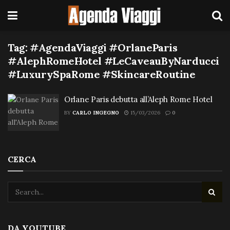
Tag:
#AgendaViaggi #OrlaneParis
#AlephRomeHotel #LeCaveauByNarducci
#LuxurySpaRome #SkincareRoutine
Orlane Paris debutta all’Aleph Rome Hotel
BY
CARLO INGEGNO
15/03/2026
0
CERCA
DA YOUTUBE