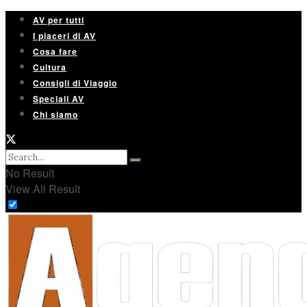
AV per tutti
I piaceri di AV
Cosa fare
Cultura
Consigli di Viaggio
Speciali AV
Chi siamo
No Result
View All Result