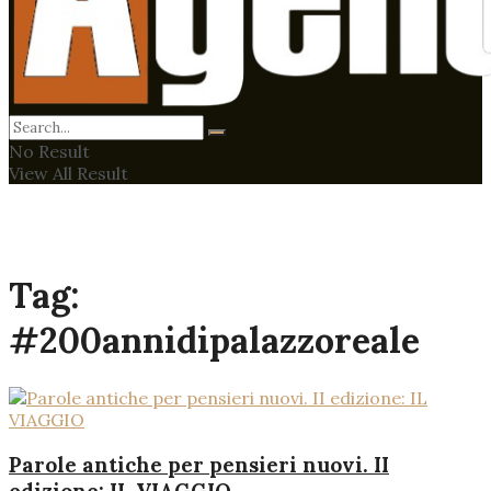
No Result
View All Result
Tag:
#200annidipalazzoreale
Parole antiche per pensieri nuovi. II
edizione: IL VIAGGIO