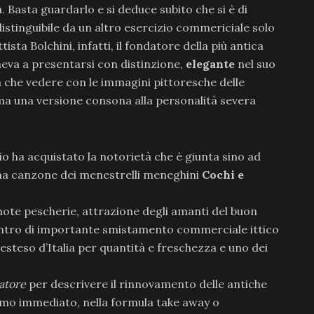
à. Basta guardarlo e si deduce subito che si è di
istinguibile da un altro esercizio commericiale solo
tista Bolchini, infatti, il fondatore della più antica
teneva a presentarsi con distinzione,
elegante
nel suo
a che vedere con le immagini pittoresche delle
, ma una versione consona alla personalità severa
zio ha acquistato la notorietà che è giunta sino ad
na canzone dei menestrelli meneghini
Cochi e
 note pescherie, attrazione degli amanti del buon
entro di importante smistamento commerciale ittico
ù esteso d’Italia per quantità e freschezza e uno dei
atore
per descrivere il rinnovamento delle antiche
sumo immediato, nella formula take away o