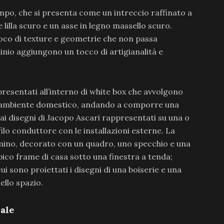
mpo, che si presenta come un intreccio raffinato a
 lilla scuro e un asse in legno massello scuro.
ioco di texture e geometrie che non passa
uminio aggiungono un tocco di artigianalità e
 presentati all’interno di white box che avvolgono
o ambiente domestico, andando a comporre una
e ai disegni di Jacopo Ascari rappresentati su una o
 filo conduttore con le installazioni esterne. La
amino, decorato con un quadro, uno specchio e una
pico frame di casa sotto una finestra a tenda;
ui sono proiettati i disegni di una boiserie e una
llo spazio.
ale