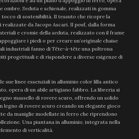
decorazioni e ad un piano d’appoggio in ferro, opera
i e ombre. Seduta e schienale, realizzati in gomma
tocco di sostenibilità. Il tessuto che ricopre la
 realizzate da Jacopo Ascari. Il pouf, dalla forma
teriali e cromie della seduta, realizzato con il frame
 appoggiare i piedi o per creare un’originale chaise
iali industriali fanno di Tête-à-tête una poltrona
iti progettuali e di rispondere a diverse esigenze di
e sue linee essenziali in alluminio color lilla antico
to, opera di un abile artigiano fabbro. La libreria si
egno massello di rovere scuro, offrendo un solido
n legno di rovere scuro creando un elegante gioco
osite da maniglie modellate in ferro che riprendono
ollezione. Una piantana in alluminio, integrata nella
lemento di verticalità.