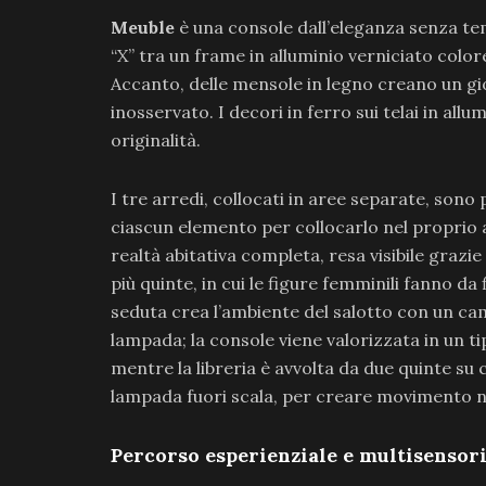
Meuble
è una console dall’eleganza senza te
“X” tra un frame in alluminio verniciato colore
Accanto, delle mensole in legno creano un g
inosservato. I decori in ferro sui telai in all
originalità.
I tre arredi, collocati in aree separate, sono
ciascun elemento per collocarlo nel propri
realtà abitativa completa, resa visibile grazi
più quinte, in cui le figure femminili fanno da
seduta crea l’ambiente del salotto con un c
lampada; la console viene valorizzata in un ti
mentre la libreria è avvolta da due quinte su c
lampada fuori scala, per creare movimento ne
Percorso esperienziale e multisensori