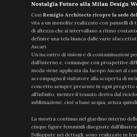
Nostalgia Futuro alla Milan Design W
Così
Remigio Architects ricopre la sede del
vita a un monolite realizzato con pannelli di t
di altezza che si intervallano a ritmo costant
definire una tela bianca dalle varie sfaccetta
Ascari.
Un incontro di visioni e di contaminazioni per
dall’interno e, comunque con prospettive differ
moda viene applicata da Jacopo Ascari al cam
accompagna il visitatore alla scoperta di un’i
concetto sempre presente in ogni progetto dell
all’infinito, mentre il tessuto deriva dal ricic
sublimazione, cioè a base acqua, senza quindi l
La mostra continua nel giardino interno dello
cinque figure femminili disegnate dall’illustra
Sviluppate nei dettagli, sono realizzate in fer