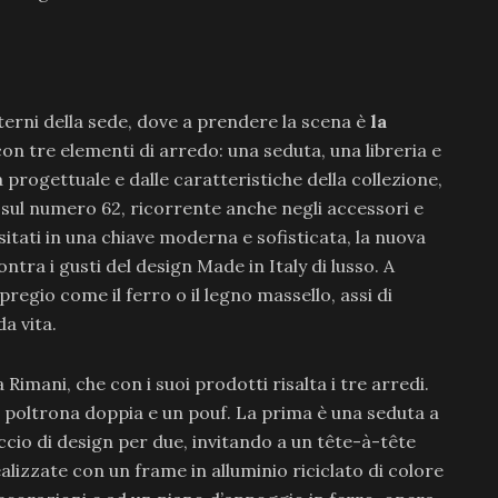
nterni della sede, dove a prendere la scena è
la
con tre elementi di arredo: una seduta, una libreria e
 progettuale e dalle caratteristiche della collezione,
sul numero 62, ricorrente anche negli accessori e
isitati in una chiave moderna e sofisticata, la nuova
ntra i gusti del design Made in Italy di lusso. A
regio come il ferro o il legno massello, assi di
a vita.
 Rimani, che con i suoi prodotti risalta i tre arredi.
a poltrona doppia e un pouf. La prima è una seduta a
ccio di design per due, invitando a un tête-à-tête
alizzate con un frame in alluminio riciclato di colore