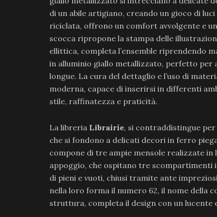
giallo metallizzato si intrecciano a delicate 
di un abile artigiano, creando un gioco di luc
riciclata, offrono un comfort avvolgente e un 
scocca ripropone la stampa delle illustrazioni
ellittica, completa l’ensemble riprendendo ma
in alluminio giallo metallizzato, perfetto per
longue. La cura del dettaglio e l’uso di mater
moderna, capace di inserirsi in differenti amb
stile, raffinatezza e praticità.
La libreria
Librairie
, si contraddistingue per l
che si fondono a delicati decori in ferro piega
compone di tre ampie mensole realizzate in l
appoggio, che ospitano tre scompartimenti i
di pieni e vuoti, chiusi tramite ante imprezi
nella loro forma il numero 62, il nome della c
struttura, completa il design con un lucente e