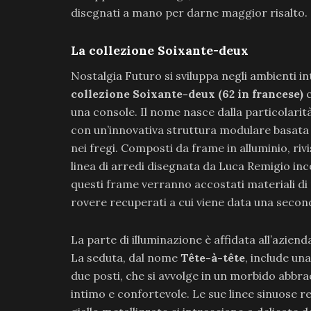
disegnati a mano per darne maggior risalto.
La collezione Soixante-deux
Nostalgia Futuro si sviluppa negli ambienti i
collezione Soixante-deux (62 in francese)
una console. Il nome nasce dalla particolarità
con un’innovativa struttura modulare basata 
nei fregi. Composti da frame in alluminio, riv
linea di arredi disegnata da Luca Remigio inco
questi frame verranno accostati materiali di p
rovere recuperati a cui viene data una second
La parte di illuminazione è affidata all’azienda
La seduta, dal nome
Tête-à-tête
, include un
due posti, che si avvolge in un morbido abbra
intimo e confortevole. Le sue linee sinuose re