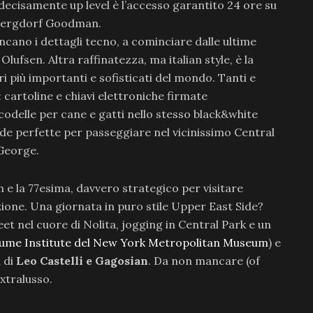
decisamente up level è l’accesso garantito 24 ore su
o Bergdorf Goodman.
ncano i dettagli tecno, a cominciare dalle ultime
lufsen. Altra raffinatezza, ma italian style, è la
ri più importanti e sofisticati del mondo. Tanti e
: cartoline e chiavi elettroniche firmate
scodelle per cane e gatti nello stesso black&white
de perfette per passeggiare nel vicinissimo Central
George.
n e la 77esima, davvero strategico per visitare
ione. Una giornata in puro stile Upper East Side?
et nel cuore di Nolita, jogging in Central Park e un
ume Institute del New York Metropolitan Museum
) e
a di
Leo Castelli e Gagosian
. Da non mancare (of
xtralusso.