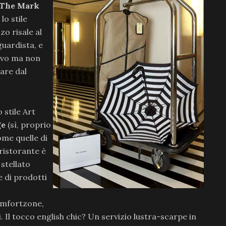
The Mark
lo stile
zo risale al
guardista, e
sivo ma non
iare dal
 stile Art
ge
(sì, proprio
me quelle di
 ristorante è
 stellato
e di prodotti
omfortzone,
. Il tocco english chic? Un servizio lustra-scarpe in