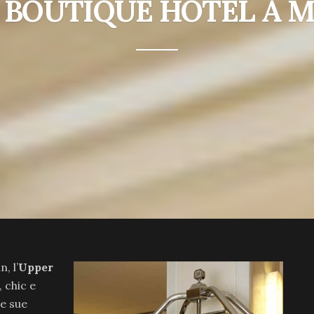
 BOUTIQUE HOTEL A
, l’
Upper
, chic e
le sue