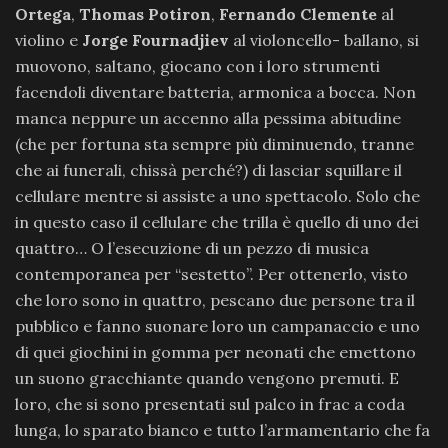
Ortega
,
Thomas Potiron
,
Fernando Clemente
al
violino e
Jorge Fournadjiev
al violoncello- ballano, si
muovono, saltano, giocano con i loro strumenti
facendoli diventare batteria, armonica a bocca. Non
manca neppure un accenno alla pessima abitudine
(che per fortuna sta sempre più diminuendo, tranne
che ai funerali, chissà perché?) di lasciar squillare il
cellulare mentre si assiste a uno spettacolo. Solo che
in questo caso il cellulare che trilla è quello di uno dei
quattro… O l’esecuzione di un pezzo di musica
contemporanea per “sestetto”. Per ottenerlo, visto
che loro sono in quattro, pescano due persone tra il
pubblico e fanno suonare loro un campanaccio e uno
di quei giochini in gomma per neonati che emettono
un suono gracchiante quando vengono premuti. E
loro, che si sono presentati sul palco in frac a coda
lunga, lo sparato bianco e tutto l’armamentario che fa