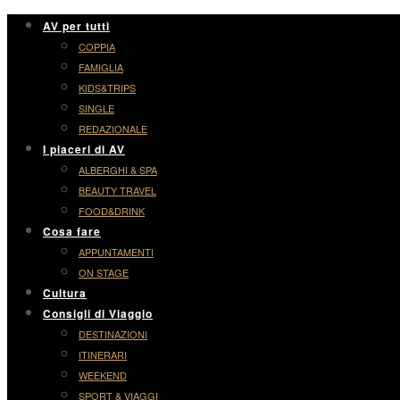
AV per tutti
COPPIA
FAMIGLIA
KIDS&TRIPS
SINGLE
REDAZIONALE
I piaceri di AV
ALBERGHI & SPA
BEAUTY TRAVEL
FOOD&DRINK
Cosa fare
APPUNTAMENTI
ON STAGE
Cultura
Consigli di Viaggio
DESTINAZIONI
ITINERARI
WEEKEND
SPORT & VIAGGI