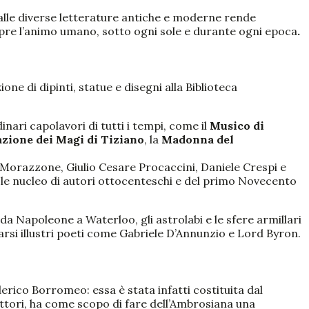
o), alle diverse letterature antiche e moderne rende
mpre l’animo umano, sotto ogni sole e durante ogni epoca
.
one di dipinti, statue e disegni alla Biblioteca
inari capolavori di tutti i tempi, come il
Musico di
zione dei Magi
di Tiziano
, la
Madonna del
 (Morazzone, Giulio Cesare Procaccini, Daniele Crespi e
le nucleo di autori ottocenteschi e del primo Novecento
da Napoleone a Waterloo, gli astrolabi e le sfere armillari
rarsi illustri poeti come Gabriele D’Annunzio e Lord Byron.
erico Borromeo: essa è stata infatti costituita dal
ttori, ha come scopo di fare dell’Ambrosiana una