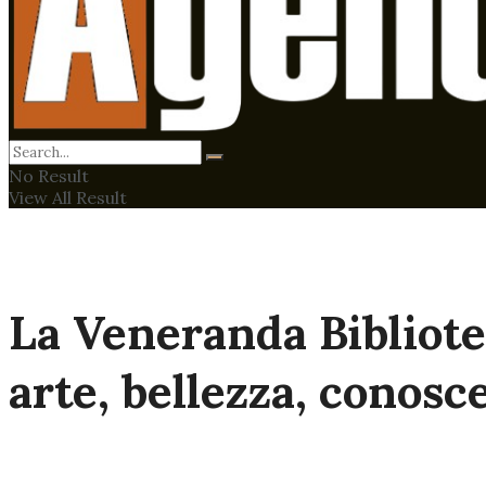
No Result
View All Result
La Veneranda Bibliote
arte, bellezza, conosc