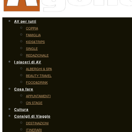
AV per tutti
COPPIA
FAMIGLIA
KIDS&TRIPS
SINGLE
REDAZIONALE
I piaceri di AV
ALBERGHI & SPA
BEAUTY TRAVEL
FOOD&DRINK
Cosa fare
APPUNTAMENTI
ON STAGE
Cultura
Consigli di Viaggio
DESTINAZIONI
ITINERARI