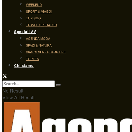
WEEKEND
SPORT & VIAGGI
TURISMO
TRAVEL OPERATOR
Speciali AV
AGENDA MODA
SPAZI & NATURA
VIAGGI SENZA BARRIERE
TOPTEN
Chi siamo
No Result
View All Result