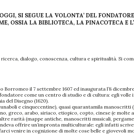
OGGI, SI SEGUE LA VOLONTA’ DEL FONDATORE
ME, OSSIA LA BIBLIOTECA, LA PINACOTECA E
icerca, dialogo, conoscenza, cultura e spiritualità. Si co
co Borromeo il 7 settembre 1607 ed inaugurata l’8 dicembre 
ndatore come un centro di studio e di cultura: egli volle inf
mia del Disegno (1620).
ncunaboli e cinquecentine), quasi quarantamila manoscritti (t
o, greco, arabo, siriaco, etiopico, copto, cinese (e molte alt
e altre rarità (mappe antiche, manoscritti musicali, pergamen
ndeva offrire un’impronta multiculturale: egli infatti scrive
arci venire in cognizione di molte cose belle e giovevoli mo