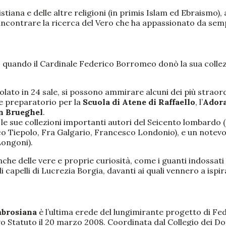
 cristiana e delle altre religioni (in primis Islam ed Ebraism
ò incontrare la ricerca del Vero che ha appassionato da se
618, quando il Cardinale Federico Borromeo donò la sua collezi
olato in 24 sale, si possono ammirare alcuni dei più straord
ne preparatorio per la
Scuola di Atene
di Raffaello
, l’
Adora
an Brueghel
.
 le sue collezioni importanti autori del Seicento lombardo
 Tiepolo, Fra Galgario, Francesco Londonio), e un notevo
Longoni).
che delle vere e proprie curiosità, come i guanti indossati 
i capelli di Lucrezia Borgia, davanti ai quali vennero a ispi
mbrosiana
è l’ultima erede del lungimirante progetto di Fed
o Statuto il 20 marzo 2008. Coordinata dal Collegio dei Do