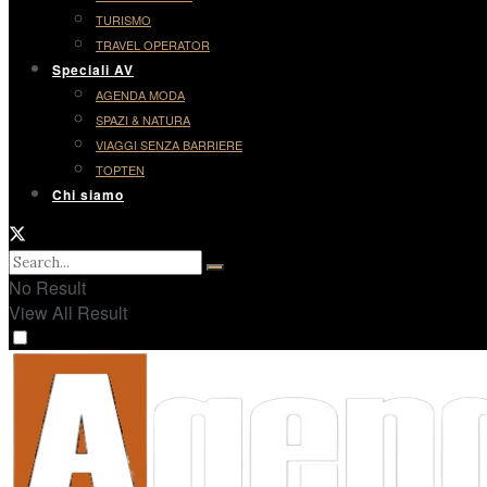
TURISMO
TRAVEL OPERATOR
Speciali AV
AGENDA MODA
SPAZI & NATURA
VIAGGI SENZA BARRIERE
TOPTEN
Chi siamo
No Result
View All Result