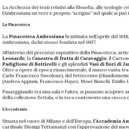
La ricchezza dei testi relativi alla filosofia, alle teologie
l’Ambrosiana un vero e proprio “scrigno” nel quale si pu
La Pinacoteca
La
Pinacoteca Ambrosiana
fu istituita nell’aprile del 1
Ambrosiana, da lui stesso fondata nel 1607.
All’interno del percorso espositivo della Pinacoteca, artic
Leonardo
, la
Canestra di frutta di Caravaggio
, il Carto
Padiglione
di Botticelli
e gli splendidi
Vasi di fiori
di J
Oltre a opere di epoca rinascimentale, il museo vanta tra
Carlo Francesco Nuvolone), del Settecento (Giandomenico
(Andrea Appiani, Francesco Hayez, Mosè Bianchi, Emilio 
Passeggiando tra una sala e l’altra, si possono scoprire an
della collezione Settala, o la teca contenente una ciocca d
L’Accademia
Situata nel cuore di Milano e dell’Europa,
l’Accademia A
cardinale Dionigi Tettamanzi con l’approvazione del nuov