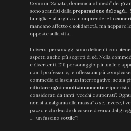
Come in “Sabato, domenica e lunedì” del grande
sono scanditi dalla
preparazione del ragù
… 
famiglia – allargata a comprendere la
cameri
mancano affetto e solidarietà, ma neppure le
opposte sulla vita…
I diversi personaggi sono delineati con pienezza
aspetti anche più segreti di sé. Nella comme
e divertenti. E’ il personaggio più umile e 
con il professore, le riflessioni più complesse
commedia ci lascia un interrogativo: se sia p
rifiutare ogni condizionamento
e ipocrisia
considerati da tanti “vecchi e superati”. Ognu
non si amalgama alla massa” o se, invece, i veri
pazzo è chi decide di essere diverso dal gregg
… “un fascino sottile”!