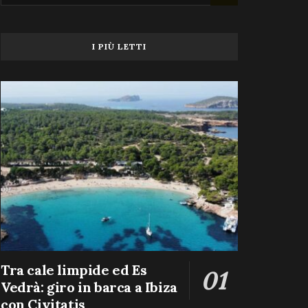
I PIÙ LETTI
Tra cale limpide ed Es
Vedrà: giro in barca a Ibiza
con Civitatis