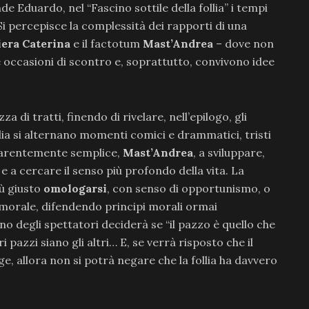
 Eduardo, nel “Fascino sottile della follia” i tempi
Si percepisce la complessità dei rapporti di una
era Caterina
e il factotum
Mast’Andrea
– dove non
 occasioni di scontro e, soprattutto, convivono idee
 di tratti, finendo di rivelare, nell’epilogo, gli
dia si alternano momenti comici e drammatici, tristi
apparentemente semplice,
Mast’Andrea
, a sviluppare,
 e a cercare il senso più profondo della vita. La
iù giusto
omologarsi
, con senso di opportunismo, o
 morale, difendendo principi morali ormai
no degli spettatori deciderà se “il pazzo è quello che
 pazzi siano gli altri… E, se verrà risposto che il
e, allora non si potrà negare che la follia ha davvero