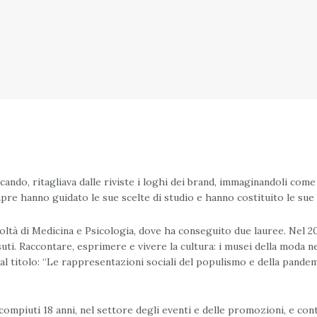
ocando, ritagliava dalle riviste i loghi dei brand, immaginandoli co
mpre hanno guidato le sue scelte di studio e hanno costituito le sue
tà di Medicina e Psicologia, dove ha conseguito due lauree. Nel 201
ssuti. Raccontare, esprimere e vivere la cultura: i musei della moda n
l titolo: “Le rappresentazioni sociali del populismo e della pandemi
compiuti 18 anni, nel settore degli eventi e delle promozioni, e con